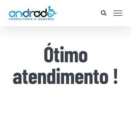
Skip
to
content
Ótimo
atendimento !