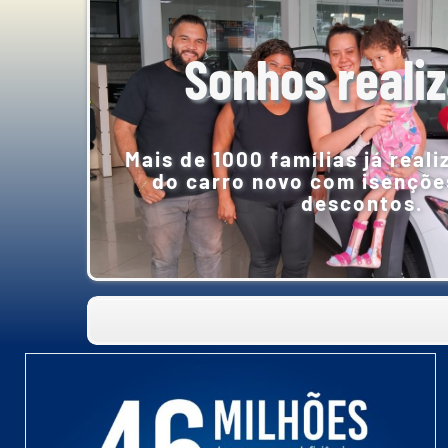
Sonhos reali
Mais de 1000 famílias já real
do carro novo com isençõe
descontos.