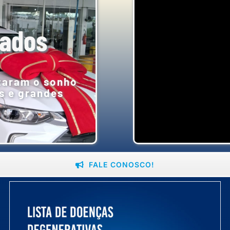
zados
izaram o sonho
s e grandes
FALE CONOSCO!