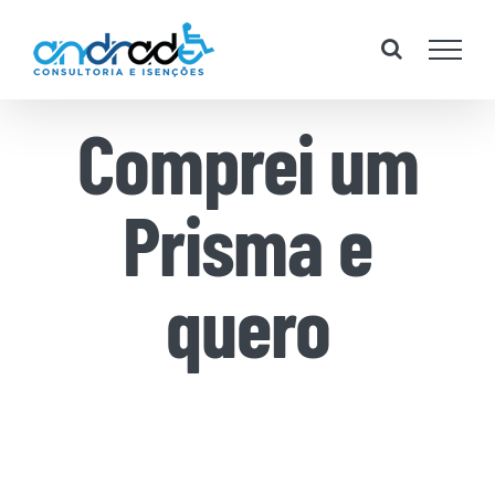
Skip
to
content
Comprei um
Prisma e
quero