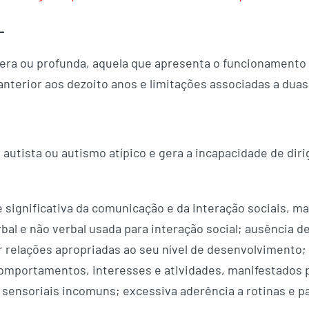
L
evera ou profunda, aquela que apresenta o funcionamento i
nterior aos dezoito anos e limitações associadas a duas
autista ou autismo atípico e gera a incapacidade de diri
e significativa da comunicação e da interação sociais, m
al e não verbal usada para interação social; ausência d
r relações apropriadas ao seu nível de desenvolvimento;
e comportamentos, interesses e atividades, manifestado
ensoriais incomuns; excessiva aderência a rotinas e p