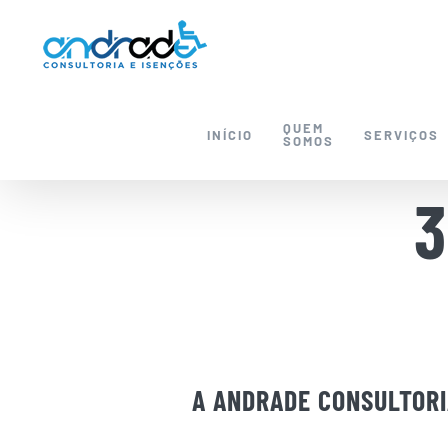
Skip
to
content
QUEM
INÍCIO
SERVIÇOS
SOMOS
3
A ANDRADE CONSULTORIA