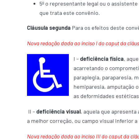
5º o representante legal ou o assistent
que trata este convênio.
Cláusula segunda
Para os efeitos deste conv
Nova redação dada ao inciso I do caput da cláusu
I –
deficiência física
, aqu
acarretando o comprometime
paraplegia, paraparesia, m
hemiparesia, amputação o
as deformidades estéticas
II –
deficiência visual
, aquela que apresenta 
a melhor correção, ou campo visual inferior 
Nova redação dada ao inciso III do caput da cláus