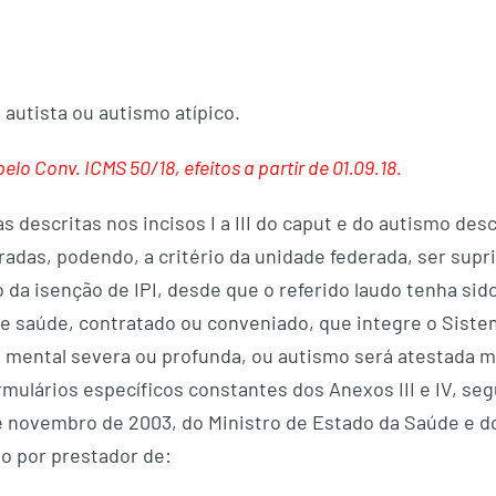
 autista ou autismo atípico.
lo Conv. ICMS 50/18, efeitos a partir de 01.09.18.
 descritas nos incisos I a III do caput e do autismo desc
adas, podendo, a critério da unidade federada, ser supr
 da isenção de IPI, desde que o referido laudo tenha sid
de saúde, contratado ou conveniado, que integre o Siste
a mental severa ou profunda, ou autismo será atestada 
rmulários específicos constantes dos Anexos III e IV, se
1 de novembro de 2003, do Ministro de Estado da Saúde e 
do por prestador de: